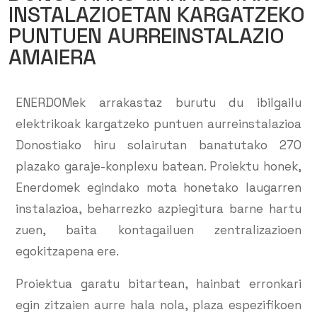
INSTALAZIOETAN KARGATZEKO
PUNTUEN AURREINSTALAZIO
AMAIERA
ENERDOMek arrakastaz burutu du ibilgailu
elektrikoak kargatzeko puntuen aurreinstalazioa
Donostiako hiru solairutan banatutako 270
plazako garaje-konplexu batean. Proiektu honek,
Enerdomek egindako mota honetako laugarren
instalazioa, beharrezko azpiegitura barne hartu
zuen, baita kontagailuen zentralizazioen
egokitzapena ere.
Proiektua garatu bitartean, hainbat erronkari
egin zitzaien aurre hala nola, plaza espezifikoen