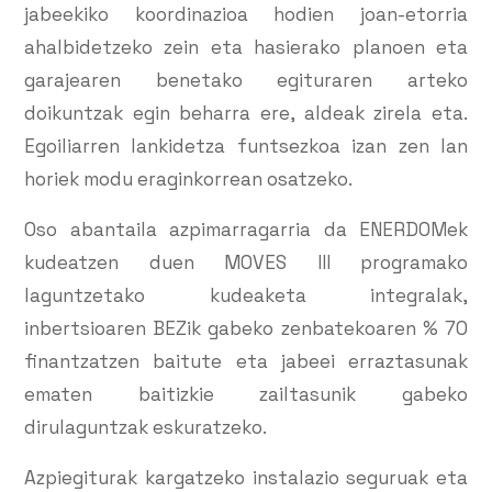
jabeekiko koordinazioa hodien joan-etorria
ahalbidetzeko zein eta hasierako planoen eta
garajearen benetako egituraren arteko
doikuntzak egin beharra ere, aldeak zirela eta.
Egoiliarren lankidetza funtsezkoa izan zen lan
horiek modu eraginkorrean osatzeko.
Oso abantaila azpimarragarria da ENERDOMek
kudeatzen duen MOVES III programako
laguntzetako kudeaketa integralak,
inbertsioaren BEZik gabeko zenbatekoaren % 70
finantzatzen baitute eta jabeei erraztasunak
ematen baitizkie zailtasunik gabeko
dirulaguntzak eskuratzeko.
Azpiegiturak kargatzeko instalazio seguruak eta