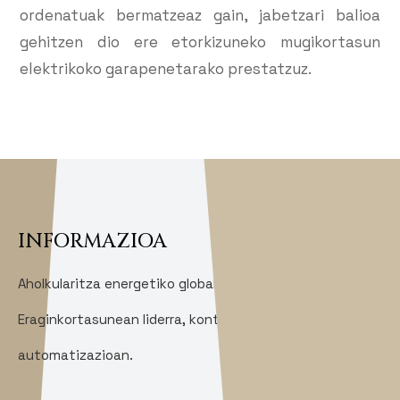
ordenatuak bermatzeaz gain, jabetzari balioa
gehitzen dio ere etorkizuneko mugikortasun
elektrikoko garapenetarako prestatzuz.
INFORMAZIOA
Aholkularitza energetiko globala.
Eraginkortasunean liderra, kontrolean eta
automatizazioan.