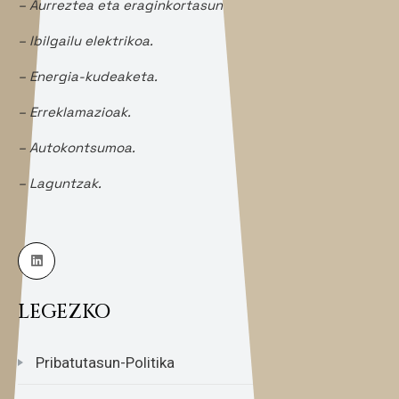
– Aurreztea eta eraginkortasuna.
– Ibilgailu elektrikoa.
– Energia-kudeaketa.
– Erreklamazioak.
– Autokontsumoa.
– Laguntzak.
LEGEZKO
Pribatutasun-Politika